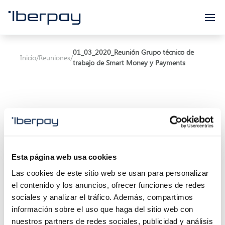
Iberpay
01_03_2020_Reunión Grupo técnico de
Inicio
/
Reuniones
/
trabajo de Smart Money y Payments
Asunto:
Esta página web usa cookies
Inicio de la reunión:
01/03/2021 10:00
Las cookies de este sitio web se usan para personalizar
el contenido y los anuncios, ofrecer funciones de redes
Final de la reunión:
03/03/2021 11:30
sociales y analizar el tráfico. Además, compartimos
información sobre el uso que haga del sitio web con
Localización:
Calle Marqués de Villamagna 6, 3ª
nuestros partners de redes sociales, publicidad y análisis