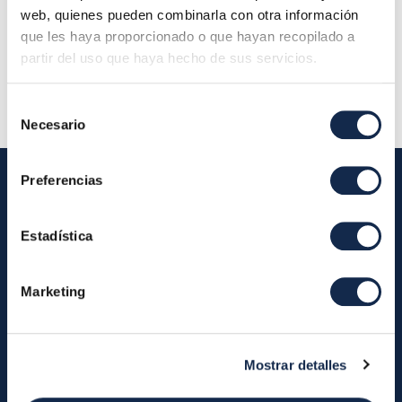
planta 28001 Madrid (Oficina Iberpay) - Consejo
web, quienes pueden combinarla con otra información
de Administración
que les haya proporcionado o que hayan recopilado a
partir del uso que haya hecho de sus servicios.
Descripción:
Selección
Necesario
de
consentimiento
Preferencias
Iberpay
Estadística
Iberpay
Payments
Marketing
About us
Participants
Annual Reports
Instant Credit Transfers
RTP
Mostrar detalles
Cash
Services
About the SDA
Valitic