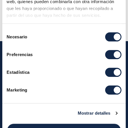
de Administración
web, quienes pueden combinarla con otra información
que les haya proporcionado o que hayan recopilado a
Descripción:
partir del uso que haya hecho de sus servicios.
Selección
Necesario
de
consentimiento
Preferencias
Iberpay
Estadística
Iberpay
Payments
About us
Participants
Marketing
Annual Reports
Instant Credit Transfers
RTP
Cash
Services
Mostrar detalles
About the SDA
Valitic