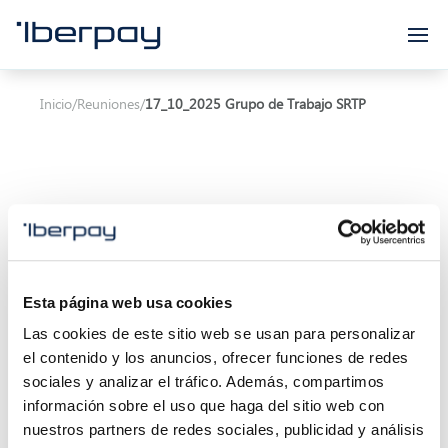
Iberpay
Inicio
/
Reuniones
/
17_10_2025 Grupo de Trabajo SRTP
Asunto:
17_10_2025 Grupo de Trabajo SRTP
Esta página web usa cookies
Inicio de la reunión:
17/10/2025 11:00
Las cookies de este sitio web se usan para personalizar
Final de la reunión:
24/12/2024 13:30
el contenido y los anuncios, ofrecer funciones de redes
sociales y analizar el tráfico. Además, compartimos
Localización:
Calle Marqués de Villamagna 6, 3ª
información sobre el uso que haga del sitio web con
planta 28001 Madrid (Oficina Iberpay) - Consejo
nuestros partners de redes sociales, publicidad y análisis