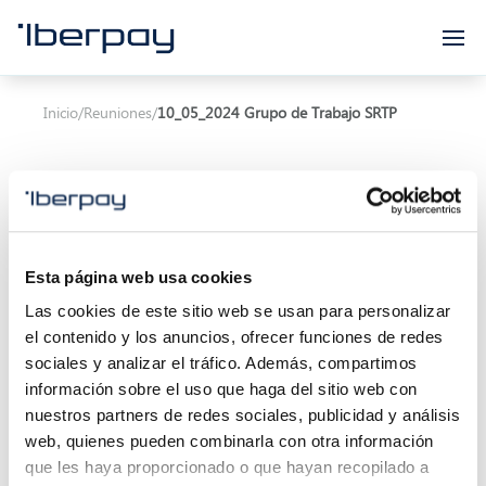
Iberpay
Inicio
/
Reuniones
/
10_05_2024 Grupo de Trabajo SRTP
Esta página web usa cookies
Asunto:
10_05_2024 Grupo de Trabajo SRTP
Las cookies de este sitio web se usan para personalizar
el contenido y los anuncios, ofrecer funciones de redes
Inicio de la reunión:
10/05/2024 11:00
sociales y analizar el tráfico. Además, compartimos
Localización:
información sobre el uso que haga del sitio web con
nuestros partners de redes sociales, publicidad y análisis
Descripción:
web, quienes pueden combinarla con otra información
que les haya proporcionado o que hayan recopilado a