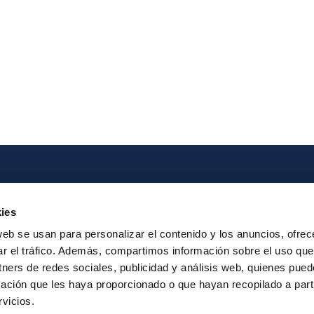
Iberpay
Payme
ies
About us
Particip
web se usan para personalizar el contenido y los anuncios, ofrec
Annual Reports
Instant Credit
ar el tráfico. Además, compartimos información sobre el uso que
RTP
tners de redes sociales, publicidad y análisis web, quienes pue
ación que les haya proporcionado o que hayan recopilado a parti
vicios.