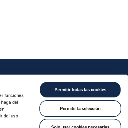
nts
Cash
Services
News
Permitir todas las cookies
ants
About the SDA
Valitic
Iberpay News
er funciones
 Transfers
Payguard
 haga del
Account Switching
Permitir la selección
den
r del uso
Solo usar cookies necesarias