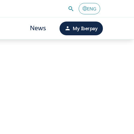
ENG
My Iberpay
News