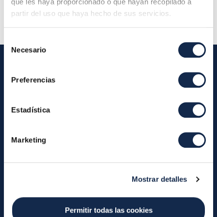
que les haya proporcionado o que hayan recopilado a
partir del uso que haya hecho de sus servicios.
Selección
Necesario
de
consentimiento
Preferencias
Iberpay
Iberpay
Payments
Estadística
About us
Participants
Annual Reports
Instant Credit Transfers
Marketing
RTP
Cash
Services
Mostrar detalles
About the SDA
Valitic
Payguard
Account Switching
Permitir todas las cookies