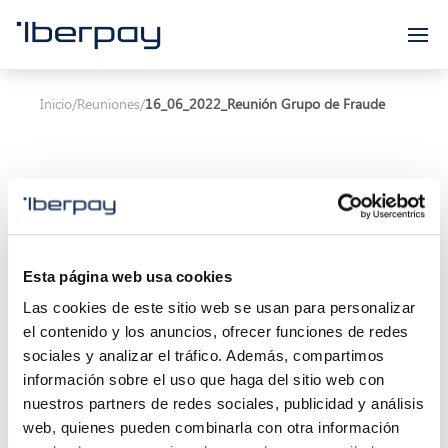
Iberpay
Inicio
/
Reuniones
/
16_06_2022_Reunión Grupo de Fraude
Asunto:
16_06_2022_Reunión Grupo de Fraude
Esta página web usa cookies
Las cookies de este sitio web se usan para personalizar
Inicio de la reunión:
16/06/2022 10:00
el contenido y los anuncios, ofrecer funciones de redes
Final de la reunión:
16/06/2022 12:00
sociales y analizar el tráfico. Además, compartimos
información sobre el uso que haga del sitio web con
Localización:
nuestros partners de redes sociales, publicidad y análisis
web, quienes pueden combinarla con otra información
Descripción: