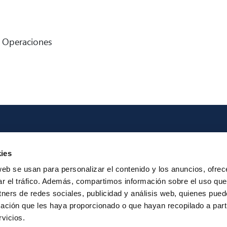
 Operaciones
Iberpay
Payme
ies
About us
Particip
web se usan para personalizar el contenido y los anuncios, ofrec
Annual Reports
Instant Credit
ar el tráfico. Además, compartimos información sobre el uso que
RTP
tners de redes sociales, publicidad y análisis web, quienes pue
ación que les haya proporcionado o que hayan recopilado a parti
vicios.