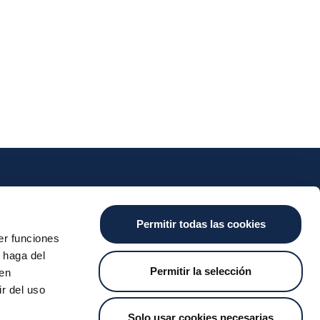
nts
Cash
Services
News
Permitir todas las cookies
ants
About the SDA
Valitic
Iberpay News
er funciones
 Transfers
Payguard
 haga del
Account Switching
Permitir la selección
den
r del uso
Solo usar cookies necesarias