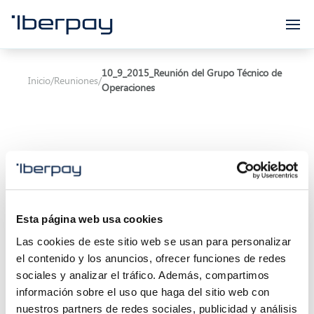
Iberpay
10_9_2015_Reunión del Grupo Técnico de
Inicio
/
Reuniones
/
Operaciones
Asunto:
Reunión del Grupo Técnico de
Esta página web usa cookies
Operaciones
Las cookies de este sitio web se usan para personalizar
Inicio de la reunión:
10/09/2015 11:00
el contenido y los anuncios, ofrecer funciones de redes
sociales y analizar el tráfico. Además, compartimos
Final de la reunión:
10/09/2015 13:00
información sobre el uso que haga del sitio web con
nuestros partners de redes sociales, publicidad y análisis