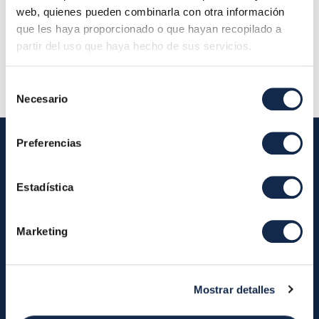
Localización:
web, quienes pueden combinarla con otra información
Descripción:
Reunión del Grupo Técnico de
que les haya proporcionado o que hayan recopilado a
partir del uso que haya hecho de sus servicios.
Operaciones
Selección
Necesario
de
consentimiento
Preferencias
Iberpay
Estadística
Iberpay
Payments
Marketing
About us
Participants
Annual Reports
Instant Credit Transfers
RTP
Mostrar detalles
Cash
Services
About the SDA
Valitic