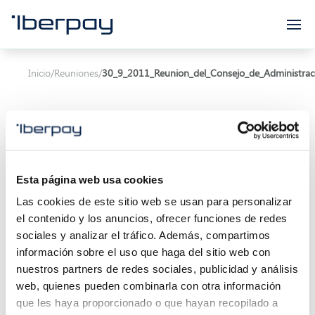
Iberpay
Inicio
/
Reuniones
/
30_9_2011_Reunion_del_Consejo_de_Administrac
Esta página web usa cookies
Asunto:
Reunión del Consejo de Administración
Las cookies de este sitio web se usan para personalizar
el contenido y los anuncios, ofrecer funciones de redes
Inicio de la reunión:
30/09/2011 00:00
sociales y analizar el tráfico. Además, compartimos
Localización:
información sobre el uso que haga del sitio web con
nuestros partners de redes sociales, publicidad y análisis
Descripción:
web, quienes pueden combinarla con otra información
que les haya proporcionado o que hayan recopilado a