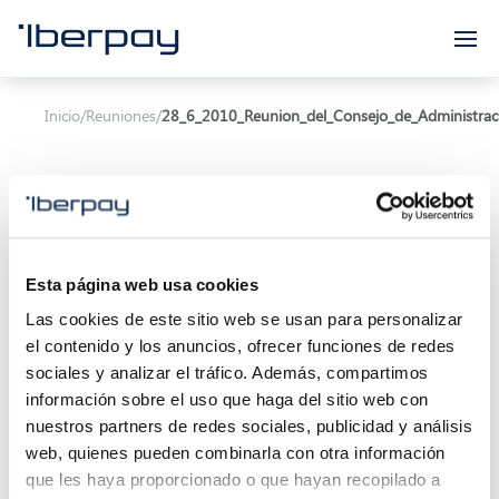
Iberpay
Inicio
/
Reuniones
/
28_6_2010_Reunion_del_Consejo_de_Administrac
Esta página web usa cookies
Asunto:
Reunión del Consejo de Administración
Las cookies de este sitio web se usan para personalizar
el contenido y los anuncios, ofrecer funciones de redes
Inicio de la reunión:
28/06/2010 00:00
sociales y analizar el tráfico. Además, compartimos
Localización:
información sobre el uso que haga del sitio web con
nuestros partners de redes sociales, publicidad y análisis
Descripción:
web, quienes pueden combinarla con otra información
que les haya proporcionado o que hayan recopilado a