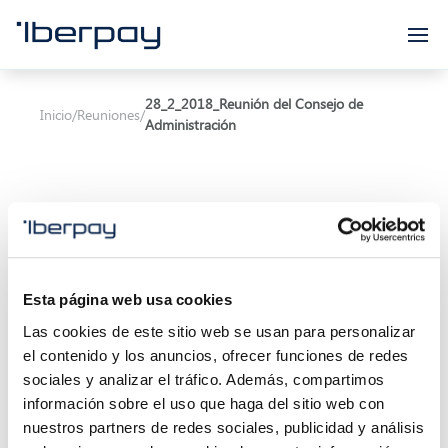
Iberpay
28_2_2018_Reunión del Consejo de
Inicio
/
Reuniones
/
Administración
Asunto:
Reunión del Consejo de Administración
Esta página web usa cookies
Las cookies de este sitio web se usan para personalizar
Inicio de la reunión:
28/02/2018 12:00
el contenido y los anuncios, ofrecer funciones de redes
Final de la reunión:
28/02/2018 13:00
sociales y analizar el tráfico. Además, compartimos
información sobre el uso que haga del sitio web con
Localización:
nuestros partners de redes sociales, publicidad y análisis