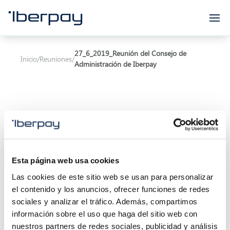
Iberpay
27_6_2019_Reunión del Consejo de
Inicio
/
Reuniones
/
Administración de Iberpay
Asunto:
Reunión del Consejo de Administración
Esta página web usa cookies
de Iberpay
Las cookies de este sitio web se usan para personalizar
Inicio de la reunión:
27/06/2019 11:00
el contenido y los anuncios, ofrecer funciones de redes
sociales y analizar el tráfico. Además, compartimos
Final de la reunión:
27/06/2019 13:30
información sobre el uso que haga del sitio web con
nuestros partners de redes sociales, publicidad y análisis