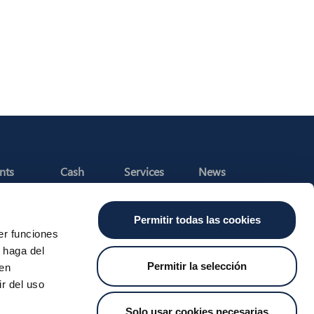
nts
Cash
Services
News
ants
About the SDA
Valitic
Iberpay News
 Transfers
Payguard
Permitir todas las cookies
Account Switching
er funciones
 haga del
Permitir la selección
den
r del uso
t Us
Job Vacancies
Whistleblower Channel
MyCase
Solo usar cookies necesarias