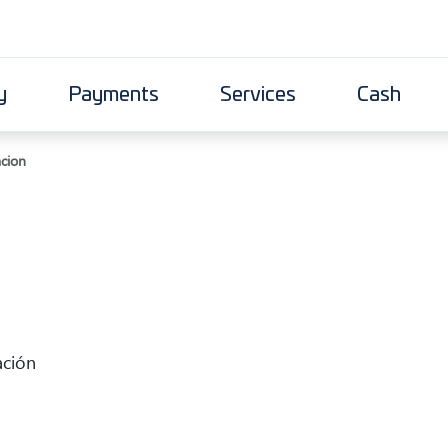
y
Payments
Services
Cash
cion
ación