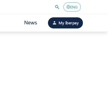
ENG
My Iberpay
News