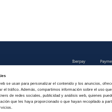
Iberpay
Payme
About us
Particip
ies
Annual Reports
Instant Credit
RTP
web se usan para personalizar el contenido y los anuncios, ofrec
ar el tráfico. Además, compartimos información sobre el uso que
tners de redes sociales, publicidad y análisis web, quienes pue
ación que les haya proporcionado o que hayan recopilado a parti
Legal Notice
Privacy
Security
Contac
vicios.