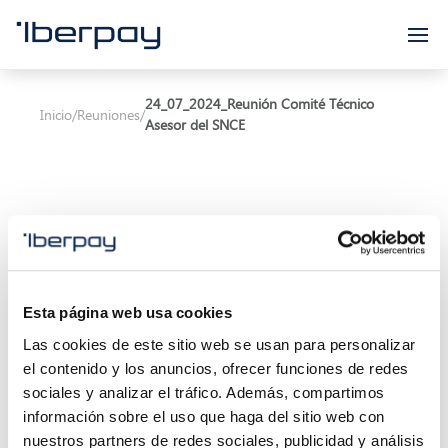
Iberpay
24_07_2024_Reunión Comité Técnico
Inicio
/
Reuniones
/
Asesor del SNCE
Asunto:
Reunión Comité Técnico Asesor del SNCE
Esta página web usa cookies
Inicio de la reunión:
24/07/2024 00:00
Las cookies de este sitio web se usan para personalizar
el contenido y los anuncios, ofrecer funciones de redes
Final de la reunión:
01/07/2024 13:00
sociales y analizar el tráfico. Además, compartimos
información sobre el uso que haga del sitio web con
Localización:
Calle Marqués de Villamagna 6, 3ª
nuestros partners de redes sociales, publicidad y análisis