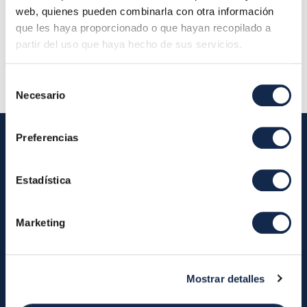
planta 28001 Madrid (Oficina Iberpay) - Consejo
web, quienes pueden combinarla con otra información
de Administración
que les haya proporcionado o que hayan recopilado a
partir del uso que haya hecho de sus servicios.
Descripción:
Selección
Necesario
de
consentimiento
Preferencias
Iberpay
Estadística
Iberpay
Payments
Marketing
About us
Participants
Annual Reports
Instant Credit Transfers
RTP
Mostrar detalles
Cash
Services
About the SDA
Valitic