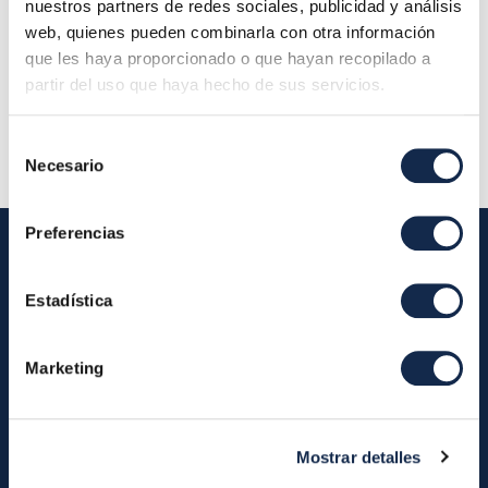
Localización:
Calle Marqués de Villamagna 6, 3ª
nuestros partners de redes sociales, publicidad y análisis
planta 28001 Madrid (Oficina Iberpay) - Consejo
web, quienes pueden combinarla con otra información
de Administración
que les haya proporcionado o que hayan recopilado a
partir del uso que haya hecho de sus servicios.
Descripción:
Selección
Necesario
de
consentimiento
Preferencias
Estadística
Iberpay
Iberpay
Payments
Marketing
About us
Participants
Annual Reports
Instant Credit Transfers
RTP
Mostrar detalles
Cash
Services