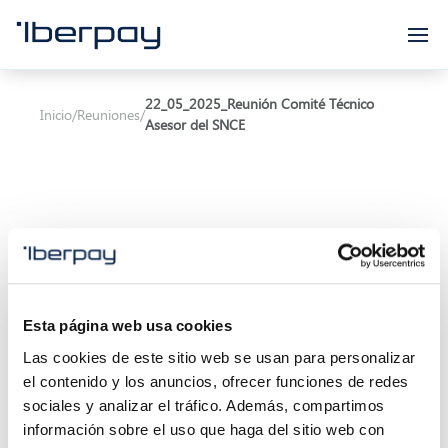
Iberpay
22_05_2025_Reunión Comité Técnico
Inicio
/
Reuniones
/
Asesor del SNCE
Asunto:
22_05_2025_Reunión Comité Técnico
Asesor del SNCE
Esta página web usa cookies
Las cookies de este sitio web se usan para personalizar
Inicio de la reunión:
22/05/2025 11:00
el contenido y los anuncios, ofrecer funciones de redes
Final de la reunión:
24/12/2024 13:30
sociales y analizar el tráfico. Además, compartimos
información sobre el uso que haga del sitio web con