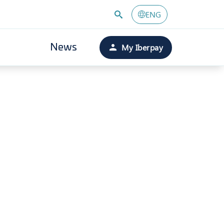
ENG
My Iberpay
News