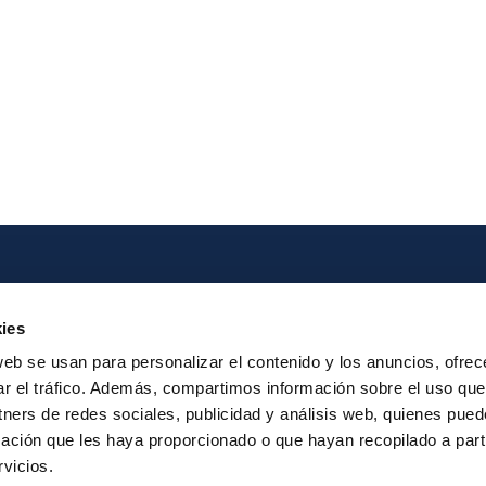
Iberpay
Payme
ies
About us
Particip
web se usan para personalizar el contenido y los anuncios, ofrec
Annual Reports
Instant Credit
ar el tráfico. Además, compartimos información sobre el uso que
RTP
tners de redes sociales, publicidad y análisis web, quienes pue
ación que les haya proporcionado o que hayan recopilado a parti
vicios.