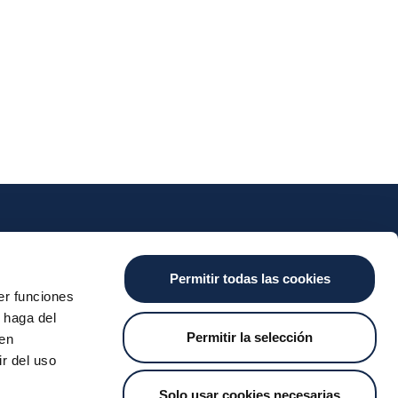
nts
Cash
Services
News
Permitir todas las cookies
ants
About the SDA
Valitic
Iberpay News
er funciones
 Transfers
Payguard
 haga del
Account Switching
Permitir la selección
den
r del uso
Solo usar cookies necesarias