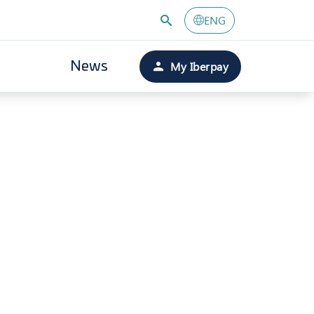
ENG
My Iberpay
News