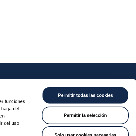
nts
Cash
Services
News
Permitir todas las cookies
ants
About the SDA
Valitic
Iberpay News
er funciones
 Transfers
Payguard
 haga del
Account Switching
Permitir la selección
den
r del uso
Solo usar cookies necesarias