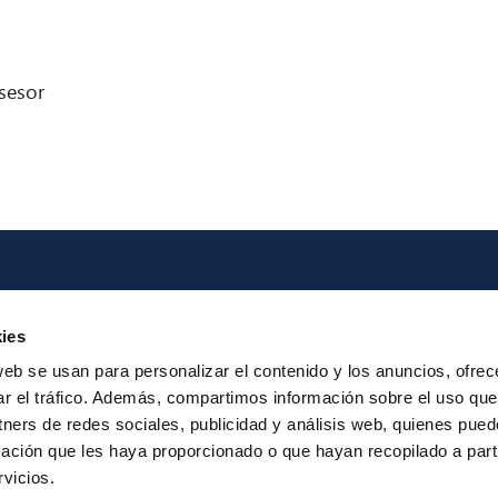
sesor
Iberpay
Payme
ies
About us
Particip
web se usan para personalizar el contenido y los anuncios, ofrec
Annual Reports
Instant Credit
ar el tráfico. Además, compartimos información sobre el uso que
RTP
tners de redes sociales, publicidad y análisis web, quienes pue
ación que les haya proporcionado o que hayan recopilado a parti
vicios.