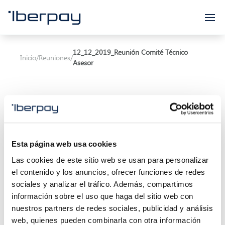
Iberpay
12_12_2019_Reunión Comité Técnico
Inicio
/
Reuniones
/
Asesor
Esta página web usa cookies
Asunto:
Reunión Comité Técnico Asesor
Las cookies de este sitio web se usan para personalizar
Inicio de la reunión:
12/12/2019 11:00
el contenido y los anuncios, ofrecer funciones de redes
sociales y analizar el tráfico. Además, compartimos
Final de la reunión:
12/12/2019 13:30
información sobre el uso que haga del sitio web con
nuestros partners de redes sociales, publicidad y análisis
Localización:
web, quienes pueden combinarla con otra información