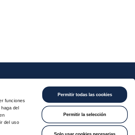
nts
Cash
Services
News
Permitir todas las cookies
ants
About the SDA
Valitic
Iberpay News
er funciones
 Transfers
Payguard
 haga del
Account Switching
Permitir la selección
den
r del uso
Solo usar cookies necesarias