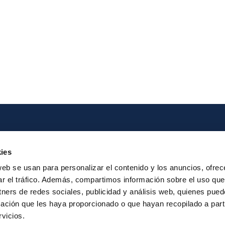
Iberpay
Payme
ies
About us
Particip
web se usan para personalizar el contenido y los anuncios, ofrec
Annual Reports
Instant Credit
ar el tráfico. Además, compartimos información sobre el uso que
RTP
tners de redes sociales, publicidad y análisis web, quienes pue
ación que les haya proporcionado o que hayan recopilado a parti
vicios.