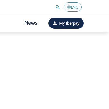
ENG
My Iberpay
News