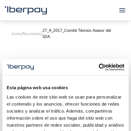
Iberpay
27_4_2017_Comité Técnico Asesor del
Inicio
/
Reuniones
/
SDA
Asunto:
Comité Técnico Asesor del SDA
Esta página web usa cookies
Las cookies de este sitio web se usan para personalizar
Inicio de la reunión:
27/04/2017 11:00
el contenido y los anuncios, ofrecer funciones de redes
Final de la reunión:
27/04/2017 13:00
sociales y analizar el tráfico. Además, compartimos
información sobre el uso que haga del sitio web con
Localización:
nuestros partners de redes sociales, publicidad y análisis