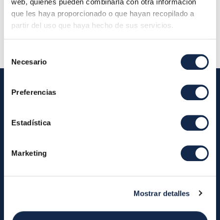
web, quienes pueden combinarla con otra información
Descripción:
Reunión ordinaria del Comité Técnico
que les haya proporcionado o que hayan recopilado a
Asesor del SDA
partir del uso que haya hecho de sus servicios.
Selección
Necesario
de
consentimiento
Preferencias
Iberpay
Estadística
Iberpay
Payments
About us
Participants
Marketing
Annual Reports
Instant Credit Transfers
RTP
Cash
Services
Mostrar detalles
About the SDA
Valitic
Payguard