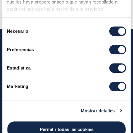
Descripción:
que les haya proporcionado o que hayan recopilado a
partir del uso que haya hecho de sus servicios.
Selección
Necesario
de
consentimiento
Preferencias
Iberpay
Estadística
Iberpay
Payments
About us
Participants
Marketing
Annual Reports
Instant Credit Transfers
RTP
Cash
Services
Mostrar detalles
About the SDA
Valitic
Payguard
Account Switching
Permitir todas las cookies