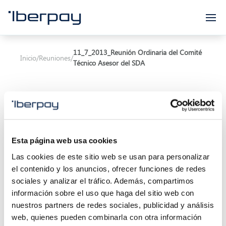
Iberpay
11_7_2013_Reunión Ordinaria del Comité
Inicio
/
Reuniones
/
Técnico Asesor del SDA
Esta página web usa cookies
Asunto:
Reunión Ordinaria del Comité Técnico
Las cookies de este sitio web se usan para personalizar
Asesor del SDA
el contenido y los anuncios, ofrecer funciones de redes
sociales y analizar el tráfico. Además, compartimos
Inicio de la reunión:
11/07/2013 11:00
información sobre el uso que haga del sitio web con
Localización:
nuestros partners de redes sociales, publicidad y análisis
web, quienes pueden combinarla con otra información