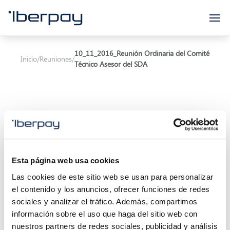
Iberpay
10_11_2016_Reunión Ordinaria del Comité
Inicio
/
Reuniones
/
Técnico Asesor del SDA
Asunto:
Reunión Ordinaria del Comité Técnico
Esta página web usa cookies
Asesor del SDA
Las cookies de este sitio web se usan para personalizar
Inicio de la reunión:
10/11/2016 11:00
el contenido y los anuncios, ofrecer funciones de redes
sociales y analizar el tráfico. Además, compartimos
Final de la reunión:
10/11/2016 13:00
información sobre el uso que haga del sitio web con
nuestros partners de redes sociales, publicidad y análisis