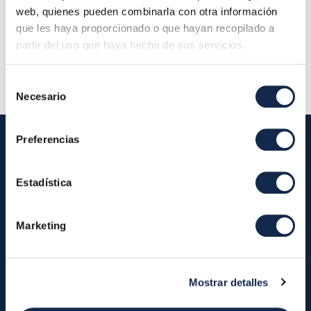
Localización:
web, quienes pueden combinarla con otra información
Descripción:
Reunión Ordinaria del Comité
que les haya proporcionado o que hayan recopilado a
partir del uso que haya hecho de sus servicios.
Técnico Asesor del SDA
Selección
Necesario
de
consentimiento
Preferencias
Iberpay
Estadística
Iberpay
Payments
Marketing
About us
Participants
Annual Reports
Instant Credit Transfers
RTP
Mostrar detalles
Cash
Services
About the SDA
Valitic