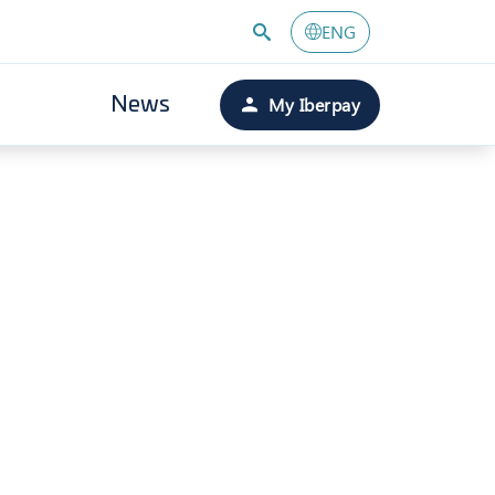
ENG
My Iberpay
News