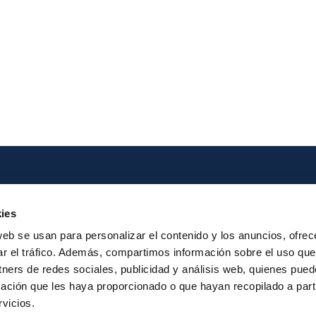
Iberpay
Payme
ies
About us
Particip
web se usan para personalizar el contenido y los anuncios, ofrec
Annual Reports
Instant Credit
ar el tráfico. Además, compartimos información sobre el uso que
RTP
tners de redes sociales, publicidad y análisis web, quienes pue
ación que les haya proporcionado o que hayan recopilado a parti
vicios.