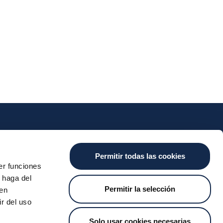
nts
Cash
Services
News
Permitir todas las cookies
ants
About the SDA
Valitic
Iberpay News
er funciones
 Transfers
Payguard
 haga del
Account Switching
Permitir la selección
den
r del uso
Solo usar cookies necesarias