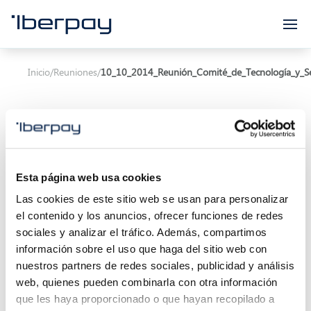
Iberpay
Inicio
/
Reuniones
/
10_10_2014_Reunión_Comité_de_Tecnología_y_S
Esta página web usa cookies
Asunto:
Las cookies de este sitio web se usan para personalizar
el contenido y los anuncios, ofrecer funciones de redes
Inicio de la reunión:
10/10/2014 10:00
sociales y analizar el tráfico. Además, compartimos
Localización:
información sobre el uso que haga del sitio web con
nuestros partners de redes sociales, publicidad y análisis
Descripción:
web, quienes pueden combinarla con otra información
que les haya proporcionado o que hayan recopilado a