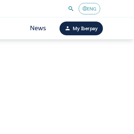
ENG
My Iberpay
News