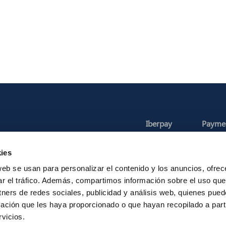
Iberpay
Payme
About us
Particip
ies
Annual Reports
Instant Credit
RTP
web se usan para personalizar el contenido y los anuncios, ofrec
ar el tráfico. Además, compartimos información sobre el uso que
tners de redes sociales, publicidad y análisis web, quienes pue
ación que les haya proporcionado o que hayan recopilado a parti
Legal Notice
Privacy
Security
Contac
vicios.