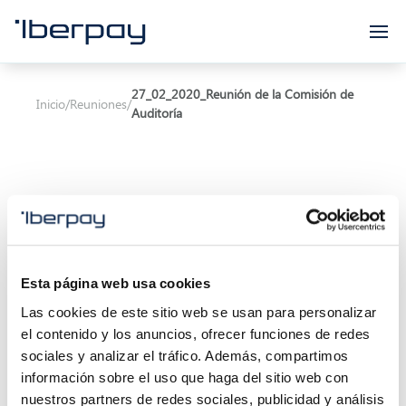
Iberpay
27_02_2020_Reunión de la Comisión de
Inicio
/
Reuniones
/
Auditoría
Asunto:
27_02_2020_Reunión de la Comisión de
Esta página web usa cookies
Auditoría
Las cookies de este sitio web se usan para personalizar
Inicio de la reunión:
27/02/2020 09:30
el contenido y los anuncios, ofrecer funciones de redes
sociales y analizar el tráfico. Además, compartimos
Final de la reunión:
27/02/2020 11:00
información sobre el uso que haga del sitio web con
nuestros partners de redes sociales, publicidad y análisis