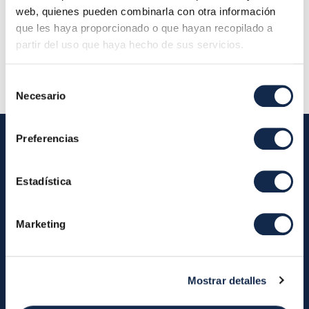
Localización:
web, quienes pueden combinarla con otra información
Descripción:
27_02_2020_Reunión de la Comisión
que les haya proporcionado o que hayan recopilado a
partir del uso que haya hecho de sus servicios.
de Auditoría
Selección
Necesario
de
consentimiento
Preferencias
Iberpay
Estadística
Iberpay
Payments
Marketing
About us
Participants
Annual Reports
Instant Credit Transfers
RTP
Mostrar detalles
Cash
Services
About the SDA
Valitic