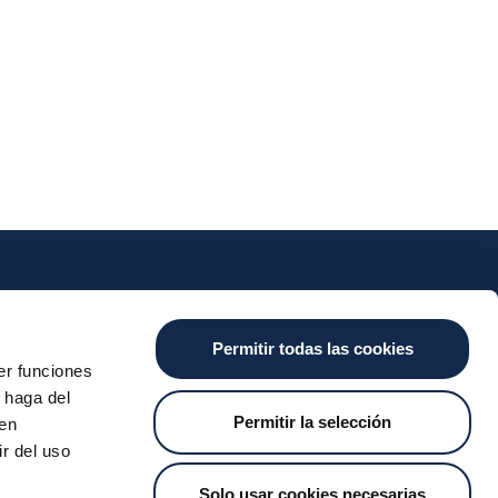
nts
Cash
Services
News
Permitir todas las cookies
ants
About the SDA
Valitic
Iberpay News
er funciones
 Transfers
Payguard
 haga del
Account Switching
Permitir la selección
den
r del uso
Solo usar cookies necesarias