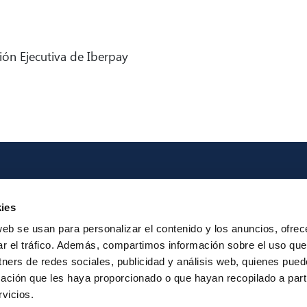
ón Ejecutiva de Iberpay
Iberpay
Payme
ies
About us
Particip
web se usan para personalizar el contenido y los anuncios, ofrec
Annual Reports
Instant Credit
ar el tráfico. Además, compartimos información sobre el uso que
RTP
tners de redes sociales, publicidad y análisis web, quienes pue
ación que les haya proporcionado o que hayan recopilado a parti
vicios.