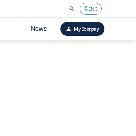
ENG
My Iberpay
News