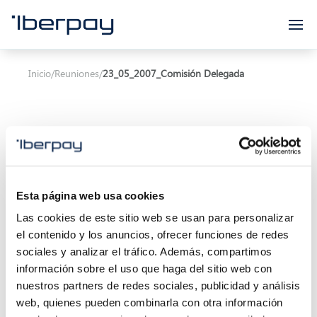
Iberpay
Inicio
/
Reuniones
/
23_05_2007_Comisión Delegada
Asunto:
Esta página web usa cookies
Las cookies de este sitio web se usan para personalizar
Inicio de la reunión:
23/05/2007 00:00
el contenido y los anuncios, ofrecer funciones de redes
Final de la reunión:
23/05/2007 00:00
sociales y analizar el tráfico. Además, compartimos
información sobre el uso que haga del sitio web con
Localización:
nuestros partners de redes sociales, publicidad y análisis
web, quienes pueden combinarla con otra información
Descripción: