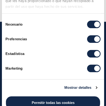
que les haya proporcionado o que hayan recopilado a
partir del uso que haya hecho de sus servicios.
Selección
Necesario
de
consentimiento
Preferencias
Iberpay
Iberpay
Payments
Estadística
About us
Participants
Annual Reports
Instant Credit Transfers
Marketing
RTP
Cash
Services
Mostrar detalles
About the SDA
Valitic
Payguard
Account Switching
Permitir todas las cookies