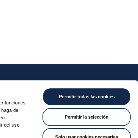
nts
Cash
Services
News
Permitir todas las cookies
ants
About the SDA
Valitic
Iberpay News
er funciones
 Transfers
Payguard
 haga del
Account Switching
Permitir la selección
den
r del uso
Solo usar cookies necesarias