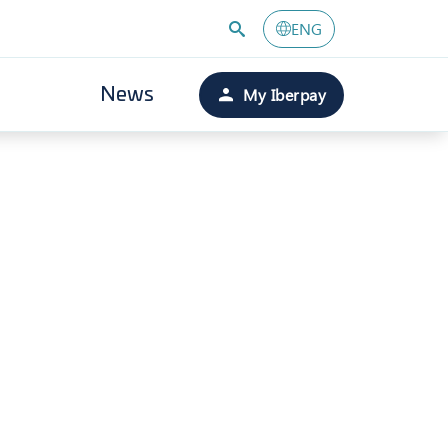
ENG
My Iberpay
News