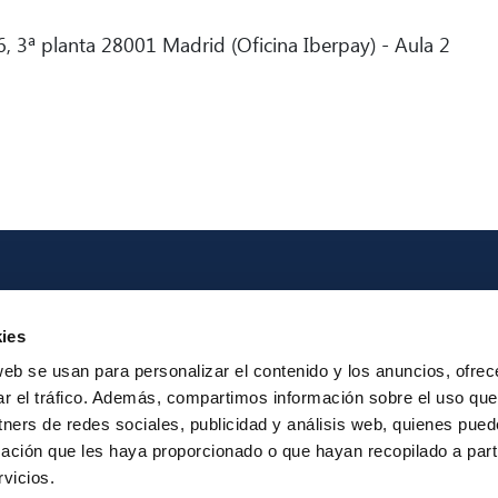
, 3ª planta 28001 Madrid (Oficina Iberpay) - Aula 2
Iberpay
Payme
ies
About us
Particip
web se usan para personalizar el contenido y los anuncios, ofrec
Annual Reports
Instant Credit
ar el tráfico. Además, compartimos información sobre el uso que
RTP
tners de redes sociales, publicidad y análisis web, quienes pue
ación que les haya proporcionado o que hayan recopilado a parti
vicios.