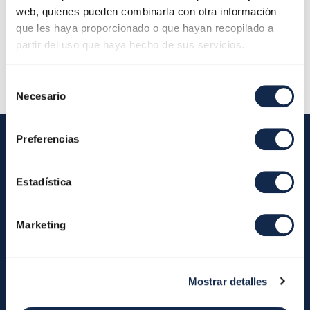
planta 28001 Madrid (Oficina Iberpay) - Consejo
web, quienes pueden combinarla con otra información
de Administración
que les haya proporcionado o que hayan recopilado a
partir del uso que haya hecho de sus servicios.
Descripción:
Selección
Necesario
de
consentimiento
Preferencias
Iberpay
Estadística
Iberpay
Payments
Marketing
About us
Participants
Annual Reports
Instant Credit Transfers
RTP
Mostrar detalles
Cash
Services
About the SDA
Valitic