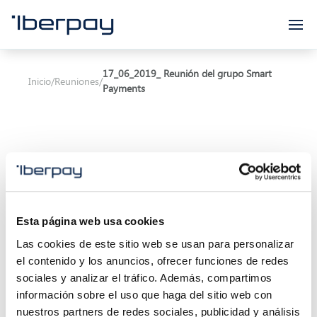
Iberpay
17_06_2019_ Reunión del grupo Smart
Inicio
/
Reuniones
/
Payments
Asunto:
Esta página web usa cookies
Inicio de la reunión:
17/06/2019 12:00
Las cookies de este sitio web se usan para personalizar
el contenido y los anuncios, ofrecer funciones de redes
Final de la reunión:
17/06/2019 14:00
sociales y analizar el tráfico. Además, compartimos
información sobre el uso que haga del sitio web con
Localización:
Calle Marqués de Villamagna 6, 3ª
nuestros partners de redes sociales, publicidad y análisis