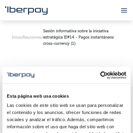
Iberpay
Sesión informativa sobre la iniciativa
Inicio
/
Reuniones
/
estratégica IE#14 - Pagos instantáneos
cross-currency (1)
Asunto:
Sesión informativa sobre la iniciativa
Esta página web usa cookies
estratégica IE#14 - Pagos instantáneos cross-
Las cookies de este sitio web se usan para personalizar
currency
el contenido y los anuncios, ofrecer funciones de redes
sociales y analizar el tráfico. Además, compartimos
Inicio de la reunión:
08/02/2024 11:00
información sobre el uso que haga del sitio web con