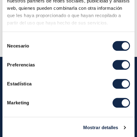
Final de la reunión:
14/02/2024 13:30
nuestros partners de redes sociales, publicidad y análisis
web, quienes pueden combinarla con otra información
Localización:
que les haya proporcionado o que hayan recopilado a
partir del uso que haya hecho de sus servicios.
Descripción:
Selección
Necesario
de
consentimiento
Preferencias
Estadística
Iberpay
Iberpay
Payments
Marketing
About us
Participants
Annual Reports
Instant Credit Transfers
RTP
Mostrar detalles
Cash
Services