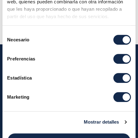
de Administración
web, quienes pueden combinarla con otra información
que les haya proporcionado o que hayan recopilado a
Descripción:
partir del uso que haya hecho de sus servicios.
Selección
Necesario
de
consentimiento
Preferencias
Iberpay
Estadística
Iberpay
Payments
About us
Participants
Marketing
Annual Reports
Instant Credit Transfers
RTP
Cash
Services
Mostrar detalles
About the SDA
Valitic