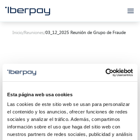
Iberpay
Inicio
/
Reuniones
/
03_12_2025 Reunión de Grupo de Fraude
Asunto:
03_12_2025 Reunión de Grupo de Fraude
Esta página web usa cookies
Inicio de la reunión:
03/12/2025 11:00
Las cookies de este sitio web se usan para personalizar
Final de la reunión:
11/04/2025 13:30
el contenido y los anuncios, ofrecer funciones de redes
sociales y analizar el tráfico. Además, compartimos
Localización:
Calle Marqués de Villamagna 6, 3ª
información sobre el uso que haga del sitio web con
planta 28001 Madrid (Oficina Iberpay) - Consejo
nuestros partners de redes sociales, publicidad y análisis