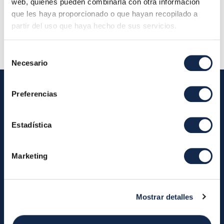
web, quienes pueden combinarla con otra información
Descripción:
Reunión Grupo Técnico de
que les haya proporcionado o que hayan recopilado a
Operaciones
partir del uso que haya hecho de sus servicios.
Selección
Necesario
de
consentimiento
Preferencias
Iberpay
Estadística
Iberpay
Payments
About us
Participants
Marketing
Annual Reports
Instant Credit Transfers
RTP
Cash
Services
Mostrar detalles
About the SDA
Valitic
Payguard