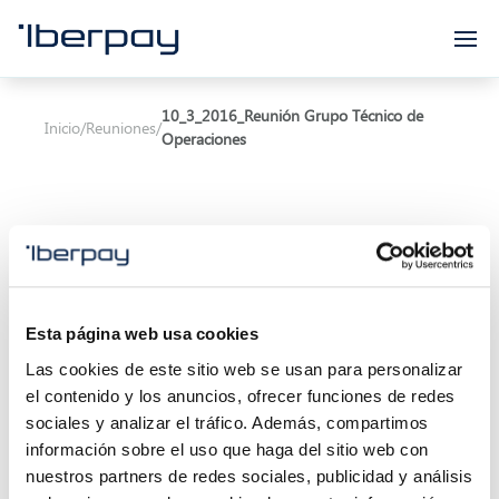
Iberpay
10_3_2016_Reunión Grupo Técnico de
Inicio
/
Reuniones
/
Operaciones
Asunto:
Reunión Grupo Técnico de Operaciones
Esta página web usa cookies
Las cookies de este sitio web se usan para personalizar
Inicio de la reunión:
10/03/2016 11:00
el contenido y los anuncios, ofrecer funciones de redes
Final de la reunión:
10/03/2016 13:00
sociales y analizar el tráfico. Además, compartimos
información sobre el uso que haga del sitio web con
Localización:
nuestros partners de redes sociales, publicidad y análisis