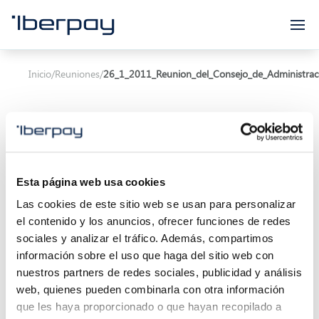
Iberpay
Inicio
/
Reuniones
/
26_1_2011_Reunion_del_Consejo_de_Administrac
Esta página web usa cookies
Asunto:
Reunión del Consejo de Administración
Las cookies de este sitio web se usan para personalizar
el contenido y los anuncios, ofrecer funciones de redes
Inicio de la reunión:
26/01/2011 00:00
sociales y analizar el tráfico. Además, compartimos
Localización:
información sobre el uso que haga del sitio web con
nuestros partners de redes sociales, publicidad y análisis
Descripción:
web, quienes pueden combinarla con otra información
que les haya proporcionado o que hayan recopilado a