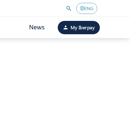
ENG
My Iberpay
News