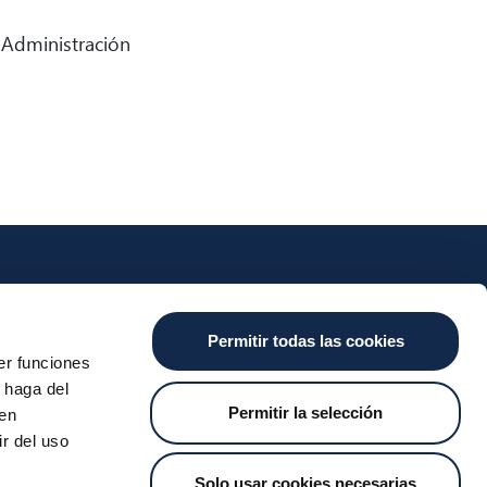
 Administración
nts
Cash
Services
News
Permitir todas las cookies
ants
About the SDA
Valitic
Iberpay News
er funciones
 Transfers
Payguard
 haga del
Account Switching
Permitir la selección
den
r del uso
Solo usar cookies necesarias