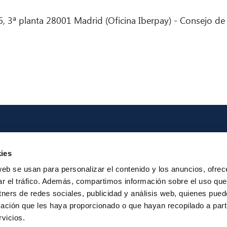
, 3ª planta 28001 Madrid (Oficina Iberpay) - Consejo de
Iberpay
Payme
ies
About us
Particip
web se usan para personalizar el contenido y los anuncios, ofrec
Annual Reports
Instant Credit
ar el tráfico. Además, compartimos información sobre el uso que
RTP
tners de redes sociales, publicidad y análisis web, quienes pue
ación que les haya proporcionado o que hayan recopilado a parti
vicios.