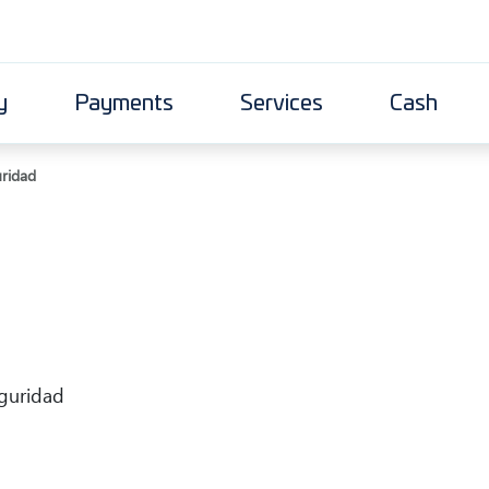
y
Payments
Services
Cash
uridad
guridad