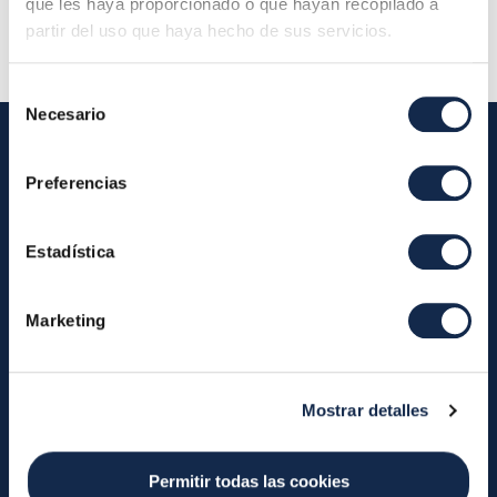
que les haya proporcionado o que hayan recopilado a
partir del uso que haya hecho de sus servicios.
Selección
Necesario
de
consentimiento
Preferencias
Iberpay
Iberpay
Payments
Estadística
About us
Participants
Annual Reports
Instant Credit Transfers
Marketing
RTP
Cash
Services
Mostrar detalles
About the SDA
Valitic
Payguard
Account Switching
Permitir todas las cookies