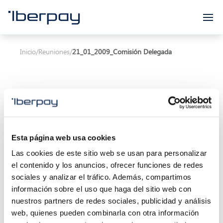
Iberpay
Inicio
/
Reuniones
/
21_01_2009_Comisión Delegada
Asunto:
Esta página web usa cookies
Las cookies de este sitio web se usan para personalizar
Inicio de la reunión:
21/01/2009 00:00
el contenido y los anuncios, ofrecer funciones de redes
Final de la reunión:
21/01/2009 00:00
sociales y analizar el tráfico. Además, compartimos
información sobre el uso que haga del sitio web con
Localización:
nuestros partners de redes sociales, publicidad y análisis
web, quienes pueden combinarla con otra información
Descripción: