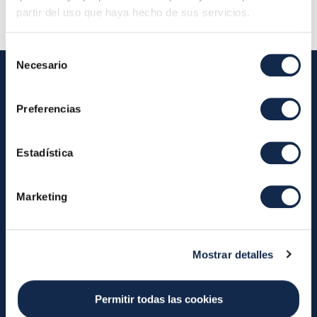
partir del uso que haya hecho de sus servicios.
Selección
Necesario
de
consentimiento
Preferencias
Iberpay
Iberpay
Payments
Estadística
About us
Participants
Annual Reports
Instant Credit Transfers
Marketing
RTP
Cash
Services
About the SDA
Valitic
Mostrar detalles
Payguard
Account Switching
Permitir todas las cookies
News