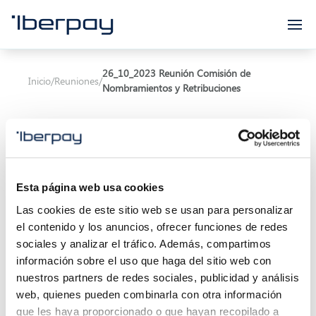
Iberpay
26_10_2023 Reunión Comisión de
Inicio
/
Reuniones
/
Nombramientos y Retribuciones
Esta página web usa cookies
Asunto:
Las cookies de este sitio web se usan para personalizar
el contenido y los anuncios, ofrecer funciones de redes
Inicio de la reunión:
26/10/2023 09:00
sociales y analizar el tráfico. Además, compartimos
información sobre el uso que haga del sitio web con
Localización:
Santander, Cantabria
nuestros partners de redes sociales, publicidad y análisis
web, quienes pueden combinarla con otra información
Descripción:
que les haya proporcionado o que hayan recopilado a