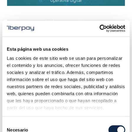
Ciberresiliencia y Continuidad de Negocio
Esta página web usa cookies
Las cookies de este sitio web se usan para personalizar
Marco integral para garantizar la resiliencia operativa y la
el contenido y los anuncios, ofrecer funciones de redes
continuidad
sociales y analizar el tráfico. Además, compartimos
información sobre el uso que haga del sitio web con
nuestros partners de redes sociales, publicidad y análisis
web, quienes pueden combinarla con otra información
que les haya proporcionado o que hayan recopilado a
partir del uso que haya hecho de sus servicios.
Gobernanza y Organización
Selección
Necesario
de