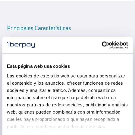
Principales Características
Las principales características de este subsistema son:
Procesamiento en tiempo real y en horario 24x7.
Solicitudes de pago con aprobación inmediata o
Esta página web usa cookies
con aprobación posterior y pago inmediato o
Las cookies de este sitio web se usan para personalizar
posterior.
el contenido y los anuncios, ofrecer funciones de redes
La solicitud tiene un periodo de validez fijado
sociales y analizar el tráfico. Además, compartimos
desde su emisión.
información sobre el uso que haga del sitio web con
nuestros partners de redes sociales, publicidad y análisis
Tiempo objetivo de proceso de 1,5 segundos,
web, quienes pueden combinarla con otra información
entendiendo el tiempo de proceso como el
que les haya proporcionado o que hayan recopilado a
comprendido desde que la entidad genera la
operación de RTP, incluyendo el “time stamp” y
partir del uso que haya hecho de sus servicios.
emite la solicitud, hasta que recibe la confirmación