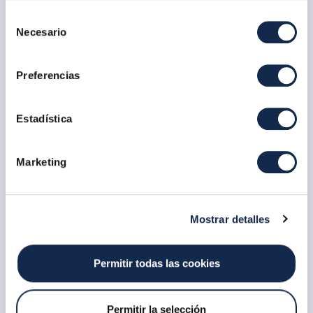
o rechazo de la solicitud de pago.
Selección
Necesario
de
Tiempo máximo de intercambio (timeout) de 20
consentimiento
segundos para completar el procesamiento de la
operación.
Preferencias
Mensajes intercambiados basados en el estándar
ISO 20022.
Estadística
Gestión activa sobre la disponibilidad de entidades,
facilitando la información entre entidades de
Marketing
situaciones excepcionales en las que alguna
entidad participante no esté disponible.
Consulta automática online del estado de una
Mostrar detalles
operación intercambiada para obtener información,
mediante el uso de un servicio web en tiempo real,
sobre cada una de las operaciones enviadas y/o
Permitir todas las cookies
recibidas.
Permitir la selección