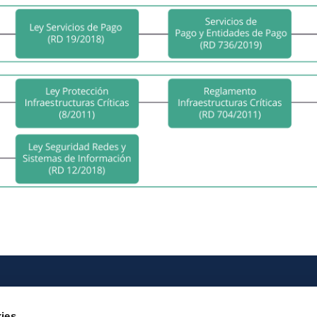
Iberpay
Pago
ies