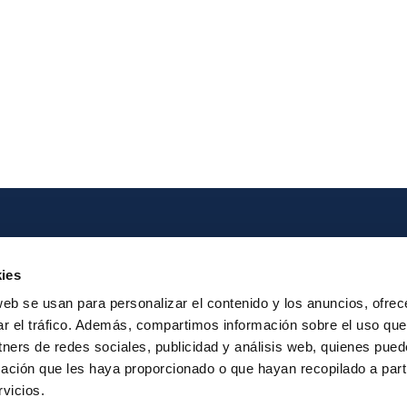
Iberpay
Pago
ies
Somos Iberpay
Participa
web se usan para personalizar el contenido y los anuncios, ofrec
Informes Anuales
Transferencias I
ar el tráfico. Además, compartimos información sobre el uso que
Request t
tners de redes sociales, publicidad y análisis web, quienes pue
ación que les haya proporcionado o que hayan recopilado a parti
vicios.