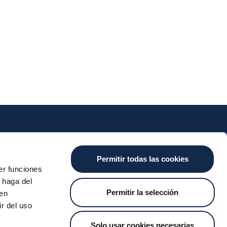
s
Efectivo
Servicios
Actualidad
Permitir todas las cookies
ntes
Sobre el SDA
Valitic
Actualidad
er funciones
nstantáneas
Payguard
 haga del
o Pay
Traslado de Cuentas
Permitir la selección
den
r del uso
Solo usar cookies necesarias