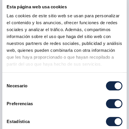
Esta página web usa cookies
Payguard es un servicio para la lucha contra el fraude con
Las cookies de este sitio web se usan para personalizar
un enfoque sectorial e integrado en la cadena de valor de
el contenido y los anuncios, ofrecer funciones de redes
los pagos instantáneos, que cuenta con las siguientes 6
herramientas:
sociales y analizar el tráfico. Además, compartimos
información sobre el uso que haga del sitio web con
Share
nuestros partners de redes sociales, publicidad y análisis
web, quienes pueden combinarla con otra información
Intercambio de operativa fraudulenta
que les haya proporcionado o que hayan recopilado a
Share es la herramienta de intercambio de información
partir del uso que haya hecho de sus servicios.
entre bancos puesta en marcha en noviembre de 2020.
Se trata de una base de datos centralizada que facilita el
Selección
intercambio de información de operaciones fraudulentas,
Necesario
de
sospechosas e intentos de fraude en tiempo real y de
consentimiento
forma estándar, ágil, segura y automática entre todos los
participantes en el servicio.
Preferencias
¿Cómo funciona Share?
Estadística
En el momento en que una entidad participante detecta