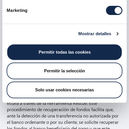
un intento de fraude, una operación no autorizada o
sospechosa de serlo, Payguard difunde en tiempo real la
Marketing
información al resto de entidades conectadas.
La entidad de contrapartida de la operación chequea los
datos de dicha transacción e incorpora nueva información
Mostrar detalles
relevante sobre la misma. Entre los datos que se informan
están: los datos de la transacción, el IP, el tipo de fraude y
la tipología de la cuenta.
Permitir todas las cookies
Permitir la selección
Rescue
Recuperación de fondos
Solo usar cookies necesarias
Los bancos solicitan recuperar fondos por fraude o por
estafa a través de la herramienta Rescue. Este
procedimiento de recuperación de fondos facilita
que,
ante la detección de una transferencia no autorizada por
el banco ordenante o por su cliente, se solicite recuperar
los fondos al banco beneficiario del pago y que este