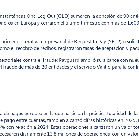
s instantáneas One-Leg-Out (OLO) sumaron la adhesión de 90 entid
oneros en Europa y cerraron el último trimestre con más de 1.60
 primera operativa empresarial de Request to Pay (SRTP) o solic
omo el recobro de recibos, registraron tasas de aceptación y pag
sectoriales contra el fraude: Payguard amplió su alcance con nuev
l fraude de más de 20 entidades y el servicio Valitic, para la conf
a de pagos europea en la que participa la práctica totalidad de l
e pago entre cuentas, también alcanzó cifras históricas en 2025.
 con relación a 2024. Estas operaciones alcanzaron un valor tota
ocesaron diariamente 13,8 millones de operaciones, con un valor 