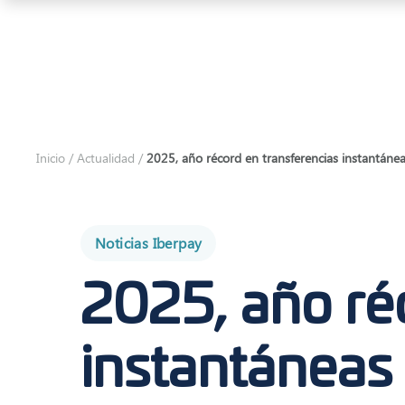
Iberpay
Inicio
/
Actualidad
/
2025, año récord en transferencias instantáne
Noticias Iberpay
2025, año ré
instantáneas