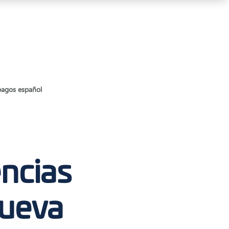
 pagos español
encias
nueva