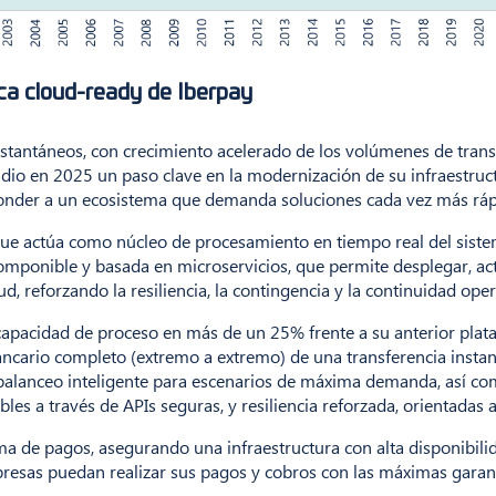
ica cloud-ready de Iberpay
stantáneos, con crecimiento acelerado de los volúmenes de transf
 dio en 2025 un paso clave en la modernización de su infraestruc
nder a un ecosistema que demanda soluciones cada vez más rápida
a que actúa como núcleo de procesamiento en tiempo real del sist
mponible y basada en microservicios, que permite desplegar, actu
d, reforzando la resiliencia, la contingencia y la continuidad ope
capacidad de proceso en más de un 25% frente a su anterior plat
ncario completo (extremo a extremo) de una transferencia instant
lanceo inteligente para escenarios de máxima demanda, así com
bles a través de APIs seguras, y resiliencia reforzada, orientadas 
tema de pagos, asegurando una infraestructura con alta disponibili
esas puedan realizar sus pagos y cobros con las máximas garant