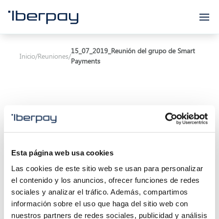
Iberpay
15_07_2019_Reunión del grupo de Smart
Inicio
/
Reuniones
/
Payments
Asunto:
Esta página web usa cookies
Inicio de la reunión:
15/07/2019 12:00
Las cookies de este sitio web se usan para personalizar
el contenido y los anuncios, ofrecer funciones de redes
Final de la reunión:
15/07/2019 14:00
sociales y analizar el tráfico. Además, compartimos
información sobre el uso que haga del sitio web con
Localización:
Calle Marqués de Villamagna 6, 3ª
nuestros partners de redes sociales, publicidad y análisis