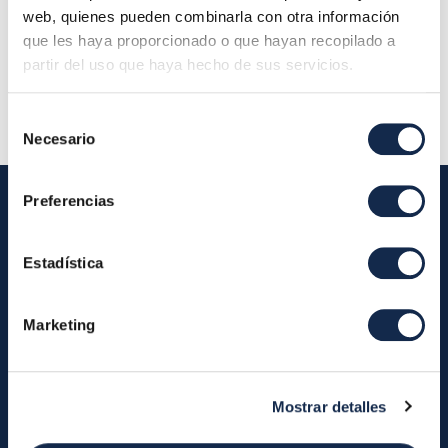
planta 28001 Madrid (Oficina Iberpay) - Consejo
web, quienes pueden combinarla con otra información
de Administración
que les haya proporcionado o que hayan recopilado a
partir del uso que haya hecho de sus servicios.
Descripción:
Selección
Necesario
de
consentimiento
Preferencias
Iberpay
Estadística
Iberpay
Pagos
Marketing
Somos Iberpay
Participantes
Informes Anuales
Transferencias Instantáneas
Request to Pay
Mostrar detalles
Efectivo
Servicios
Sobre el SDA
Valitic