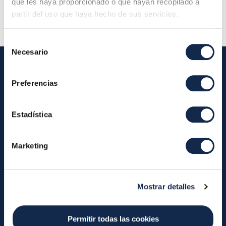
que les haya proporcionado o que hayan recopilado a
partir del uso que haya hecho de sus servicios.
Selección
Necesario
de
consentimiento
Preferencias
Iberpay
Iberpay
Pagos
Estadística
Somos Iberpay
Participantes
Informes Anuales
Transferencias Instantáneas
Marketing
Request to Pay
Efectivo
Servicios
Mostrar detalles
Sobre el SDA
Valitic
Payguard
Traslado de Cuentas
Permitir todas las cookies