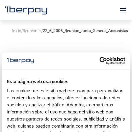
Iberpay
Inicio
/
Reuniones
/
22_6_2006_Reunion_Junta_General_Accionistas
Asunto:
Reunión Junta General Accionistas
Esta página web usa cookies
Las cookies de este sitio web se usan para personalizar
Inicio de la reunión:
22/06/2006 00:00
el contenido y los anuncios, ofrecer funciones de redes
Final de la reunión:
12/03/2019 17:26
sociales y analizar el tráfico. Además, compartimos
información sobre el uso que haga del sitio web con
Localización:
nuestros partners de redes sociales, publicidad y análisis
web, quienes pueden combinarla con otra información
Descripción: