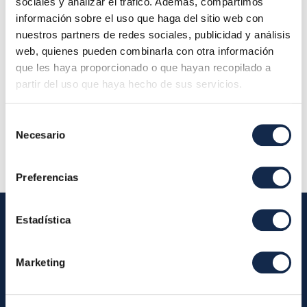
sociales y analizar el tráfico. Además, compartimos
información sobre el uso que haga del sitio web con
nuestros partners de redes sociales, publicidad y análisis
web, quienes pueden combinarla con otra información
que les haya proporcionado o que hayan recopilado a
partir del uso que haya hecho de sus servicios.
Prueba1
Selección
Necesario
de
consentimiento
Preferencias
Estadística
Iberpay
Marketing
Iberpay
Pagos