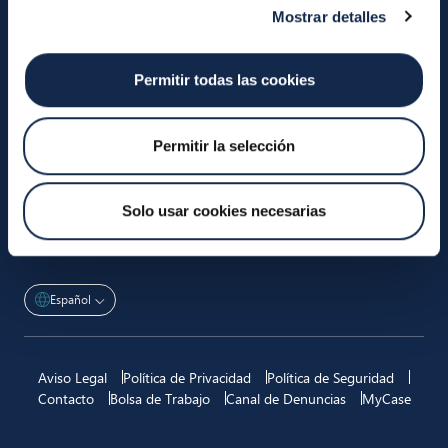
Somos Iberpay
Participantes
Mostrar detalles
Informes Anuales
Transferencias Instantáneas
Request to Pay
Efectivo
Servicios
Permitir todas las cookies
Sobre el SDA
Valitic
Payguard
Permitir la selección
Traslado de Cuentas
Actualidad
Solo usar cookies necesarias
Actualidad
Español
Aviso Legal
Política de Privacidad
Política de Seguridad
Contacto
Bolsa de Trabajo
Canal de Denuncias
MyCase