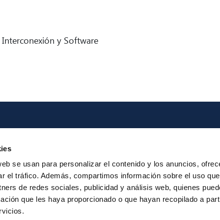
Interconexión y Software
Iberpay
Payme
ies
About us
Particip
web se usan para personalizar el contenido y los anuncios, ofrec
Annual Reports
Instant Credit
ar el tráfico. Además, compartimos información sobre el uso que
RTP
tners de redes sociales, publicidad y análisis web, quienes pue
ación que les haya proporcionado o que hayan recopilado a parti
vicios.