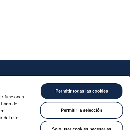
nts
Cash
Services
News
Permitir todas las cookies
ants
About the SDA
Valitic
Iberpay News
er funciones
 Transfers
Payguard
 haga del
Account Switching
Permitir la selección
den
r del uso
Solo usar cookies necesarias