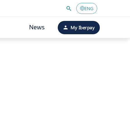
ENG
My Iberpay
News