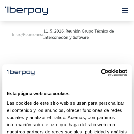
Iberpay
11_5_2016_Reunión Grupo Técnico de
Inicio
/
Reuniones
/
Interconexión y Software
Asunto:
Reunión Grupo Técnico de Interconexión
Esta página web usa cookies
y Software
Las cookies de este sitio web se usan para personalizar
Inicio de la reunión:
11/05/2016 11:00
el contenido y los anuncios, ofrecer funciones de redes
sociales y analizar el tráfico. Además, compartimos
Final de la reunión:
11/05/2016 13:00
información sobre el uso que haga del sitio web con
nuestros partners de redes sociales, publicidad y análisis