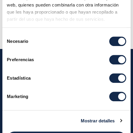
Localización:
web, quienes pueden combinarla con otra información
Descripción:
Reunión Grupo Técnico de
que les haya proporcionado o que hayan recopilado a
partir del uso que haya hecho de sus servicios.
Interconexión y Software
Selección
Necesario
de
consentimiento
Preferencias
Iberpay
Estadística
Iberpay
Payments
Marketing
About us
Participants
Annual Reports
Instant Credit Transfers
RTP
Mostrar detalles
Cash
Services
About the SDA
Valitic