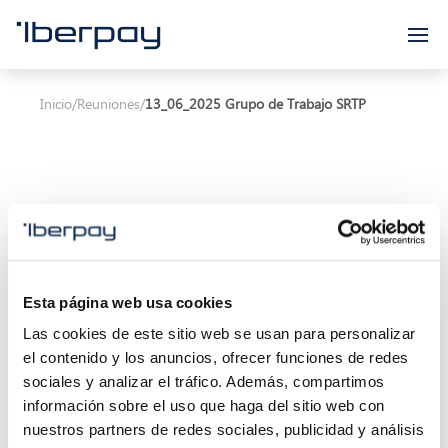
Iberpay
Inicio
/
Reuniones
/
13_06_2025 Grupo de Trabajo SRTP
Asunto:
13_06_2025 Grupo de Trabajo SRTP
Esta página web usa cookies
Inicio de la reunión:
13/06/2025 11:00
Las cookies de este sitio web se usan para personalizar
Final de la reunión:
24/12/2024 13:30
el contenido y los anuncios, ofrecer funciones de redes
sociales y analizar el tráfico. Además, compartimos
Localización:
Calle Marqués de Villamagna 6, 3ª
información sobre el uso que haga del sitio web con
planta 28001 Madrid (Oficina Iberpay) - Consejo
nuestros partners de redes sociales, publicidad y análisis