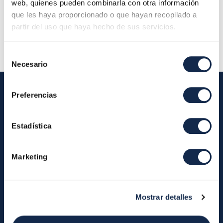
de Administración
web, quienes pueden combinarla con otra información
que les haya proporcionado o que hayan recopilado a
Descripción:
partir del uso que haya hecho de sus servicios.
Selección
Necesario
de
consentimiento
Preferencias
Iberpay
Estadística
Iberpay
Payments
About us
Participants
Marketing
Annual Reports
Instant Credit Transfers
RTP
Cash
Services
Mostrar detalles
About the SDA
Valitic