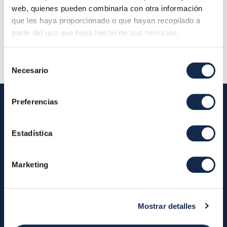
Localización:
web, quienes pueden combinarla con otra información
Descripción:
Iberpay - Grupo Dinero Digital E
que les haya proporcionado o que hayan recopilado a
partir del uso que haya hecho de sus servicios.
Innovación
Selección
Necesario
de
consentimiento
Preferencias
Iberpay
Estadística
Iberpay
Payments
Marketing
About us
Participants
Annual Reports
Instant Credit Transfers
RTP
Mostrar detalles
Cash
Services
About the SDA
Valitic