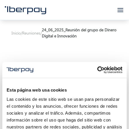
Iberpay
24_06_2025_Reunión del grupo de Dinero
Inicio
/
Reuniones
/
Digital e Innovación
Asunto:
Iberpay - Grupo Dinero Digital E
Esta página web usa cookies
Innovación
Las cookies de este sitio web se usan para personalizar
Inicio de la reunión:
24/06/2025 11:00
el contenido y los anuncios, ofrecer funciones de redes
sociales y analizar el tráfico. Además, compartimos
Final de la reunión:
26/06/2025 12:00
información sobre el uso que haga del sitio web con
nuestros partners de redes sociales, publicidad y análisis