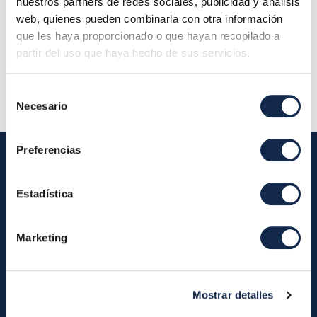
Final de la reunión:
15/03/2024 12:00
nuestros partners de redes sociales, publicidad y análisis
web, quienes pueden combinarla con otra información
Localización:
que les haya proporcionado o que hayan recopilado a
partir del uso que haya hecho de sus servicios.
Descripción:
Selección
Necesario
de
consentimiento
Preferencias
Estadística
Iberpay
Iberpay
Payments
Marketing
About us
Participants
Annual Reports
Instant Credit Transfers
RTP
Mostrar detalles
Cash
Services