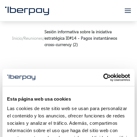
Iberpay
Sesión informativa sobre la iniciativa
Inicio
/
Reuniones
/
estratégica IE#14 - Pagos instantáneos
cross-currency (2)
Asunto:
Sesión informativa sobre la iniciativa
Esta página web usa cookies
estratégica IE#14 - Pagos instantáneos cross-
Las cookies de este sitio web se usan para personalizar
currency
el contenido y los anuncios, ofrecer funciones de redes
sociales y analizar el tráfico. Además, compartimos
Inicio de la reunión:
14/03/2024 11:00
información sobre el uso que haga del sitio web con